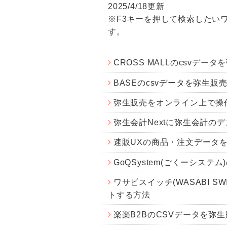
2025/4/18更新
※F3キーを押して検索したい
す。
CROSS MALLのcsvデ
BASEのcsvデータを弥生
弥生販売をオンライン上で操
弥生会計Nextに弥生会計の
速販UXの商品・注文データ
GoQSystem(ごくーシス
ワサビスイッチ(WASABI 
トする方法
楽楽B2BのCSVデータを弥