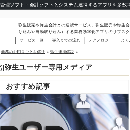
管理ソフト・会計ソフトとシステム連携するアプリを多数掲
弥生販売や弥生会計との連携サービス。弥生販売や弥生会
り込みや自動取り込み）する業務効率化アプリのサブスク
サービス一覧
導入までの流れ
テクノロジー
よく
»
業務のお困りごとを解決
»
弥生連携解説
»
化|弥生ユーザー専用メディア
おすすめ記事