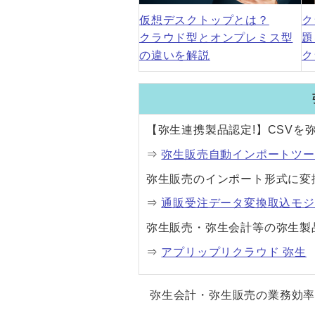
仮想デスクトップとは？
ク
クラウド型とオンプレミス型
題
の違いを解説
ク
【弥生連携製品認定!】CSV
⇒
弥生販売自動インポートツー
弥生販売のインポート形式に変
⇒
通販受注データ変換取込モジ
弥生販売・弥生会計等の弥生製
⇒
アプリップリクラウド 弥生
弥生会計・弥生販売の業務効