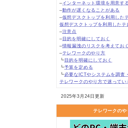
–
インターネット環境を用意す
–
動作が遅くなることがある
–
仮想デスクトップを利用した
仮想デスクトップを利用したテ
–
注意点
–
目的を明確にしておく
–
情報漏洩のリスクを考えてお
–
テレワークのやり方
┗
目的を明確にしておく
┗
予算を定める
┗
必要なICTやシステムを調査
テレワークのやり方で迷ってい
2025年3月24日更新
テレワークのや