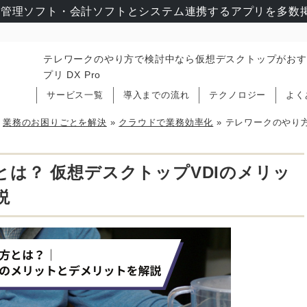
管理ソフト・会計ソフトとシステム連携するアプリを多数掲
テレワークのやり方で検討中なら仮想デスクトップがおす
プリ DX Pro
サービス一覧
導入までの流れ
テクノロジー
よく
»
業務のお困りごとを解決
»
クラウドで業務効率化
»
テレワークのやり方
は？ 仮想デスクトップVDIのメリッ
説