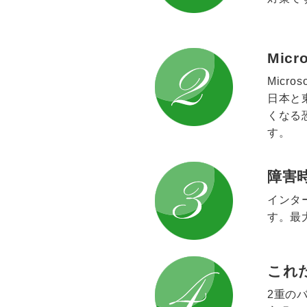
Mic
Mic
日本と
くなる
す。
障害
インタ
す。最
これ
2重の