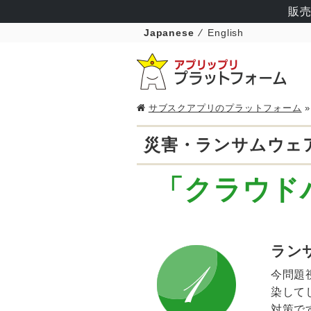
販売
Japanese
English
サブスクアプリのプラットフォーム
災害・ランサムウェ
「クラウド
ラン
今問題
染して
対策で