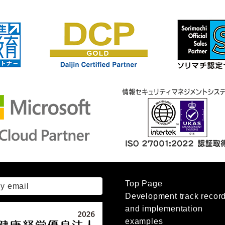
Top Page
by email
Development track recor
and implementation
examples