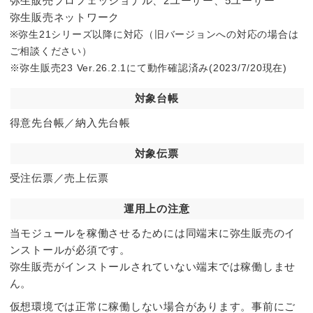
弥生販売プロフェッショナル、2ユーザー、5ユーザー
弥生販売ネットワーク
※弥生21シリーズ以降に対応（旧バージョンへの対応の場合は
ご相談ください）
※弥生販売23 Ver.26.2.1にて動作確認済み(2023/7/20現在)
対象台帳
得意先台帳／納入先台帳
対象伝票
受注伝票／売上伝票
運用上の注意
当モジュールを稼働させるためには同端末に弥生販売のイ
ンストールが必須です。
弥生販売がインストールされていない端末では稼働しませ
ん。
仮想環境では正常に稼働しない場合があります。事前にご