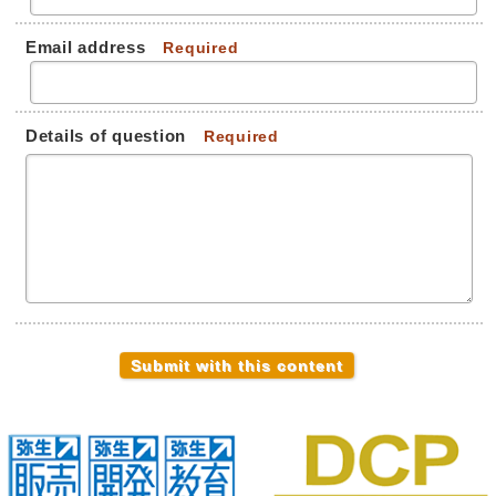
Email address
Required
Details of question
Required